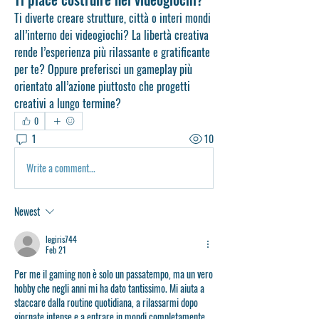
Ti diverte creare strutture, città o interi mondi 
all’interno dei videogiochi? La libertà creativa 
rende l’esperienza più rilassante e gratificante 
per te? Oppure preferisci un gameplay più 
orientato all’azione piuttosto che progetti 
creativi a lungo termine?
0
1
10
Write a comment...
Newest
legiris744
Feb 21
Per me il gaming non è solo un passatempo, ma un vero 
hobby che negli anni mi ha dato tantissimo. Mi aiuta a 
staccare dalla routine quotidiana, a rilassarmi dopo 
giornate intense e a entrare in mondi completamente 