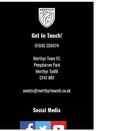
Get In Touch!
01685 359074
Merthyr Town FC
Penydarren Park
Merthyr Tydfil
CF47 8RF
events@merthyrtownfc.co.uk
Social Media