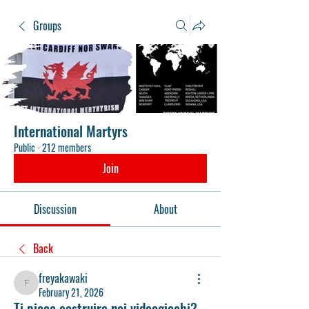
Groups
International Martyrs
Public
·
212 members
Join
Discussion
About
Back
freyakawaki
freyakawaki
February 21, 2026
Ti piace costruire nei videogiochi?