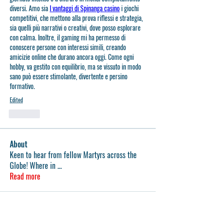
diversi. Amo sia 
I vantaggi di Spinanga casino
 i giochi 
competitivi, che mettono alla prova riflessi e strategia, 
sia quelli più narrativi o creativi, dove posso esplorare 
con calma. Inoltre, il gaming mi ha permesso di 
conoscere persone con interessi simili, creando 
amicizie online che durano ancora oggi. Come ogni 
hobby, va gestito con equilibrio, ma se vissuto in modo 
sano può essere stimolante, divertente e persino 
formativo.
Edited
Like
About
Keen to hear from fellow Martyrs across the
Globe! Where in
...
Read more