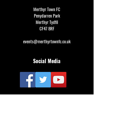
Merthyr Town FC
Penydarren Park
Merthyr Tydfil
CF47 8RF
events@merthyrtownfc.co.uk
Social Media
Additional Resources
FAQ