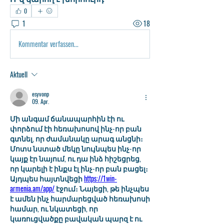
0
1
18
Kommentar verfassen...
Aktuell
esyvonp
09. Apr.
Մի անգամ ճանապարհին էի ու 
փորձում էի հեռախոսով ինչ-որ բան 
գտնել, որ ժամանակը արագ անցնի։ 
Մոտս նստած մեկը նույնպես ինչ-որ 
կայք էր նայում, ու դա ինձ հիշեցրեց, 
որ կարելի է ինքս էլ ինչ-որ բան բացել։ 
Այդպես հայտնվեցի 
https://1win-
armenia.am/app/
 էջում։ Նայեցի, թե ինչպես 
է ամեն ինչ հարմարեցված հեռախոսի 
համար, ու նկատեցի, որ 
կառուցվածքը բավական պարզ է ու 