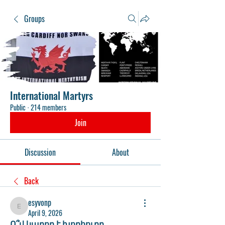
Groups
International Martyrs
Public
·
214 members
Join
Discussion
About
Back
esyvonp
esyvonp
April 9, 2026
Ո՞վ կարող է խորհուրդ