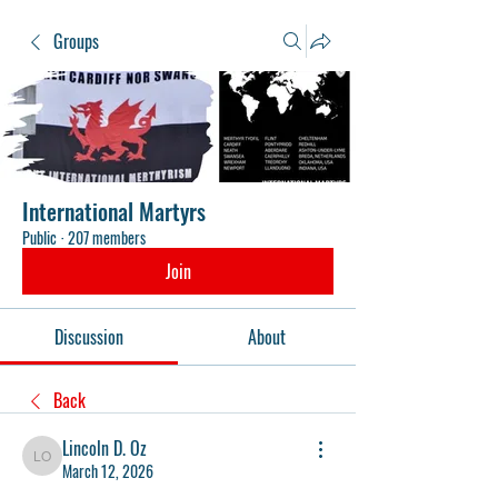
Groups
International Martyrs
Public
·
207 members
Join
Discussion
About
Back
Lincoln D. Oz
Lincoln D. Oz
March 12, 2026