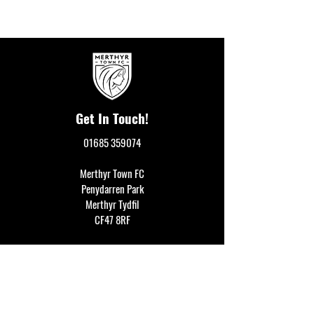
Get In Touch!
01685 359074
Merthyr Town FC
Penydarren Park
Merthyr Tydfil
CF47 8RF
events@merthyrtownfc.co.uk
Social Media